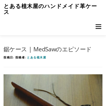
コ
とある植木屋のハンドメイド革ケー
ン
ス
テ
ン
メニュ
ツ
へ
ス
トップページ
革ケースのエピソード
キ
鋸ケース | MedSawのエピソード
ッ
投稿日:
投稿者:
とある植木屋
プ
革ケースのつくり方
レザークラフト初歩
雑記