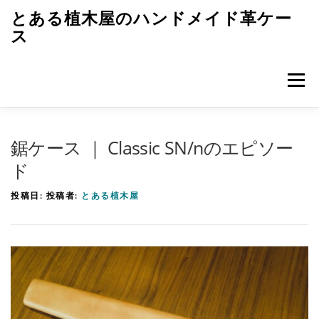
コ
とある植木屋のハンドメイド革ケー
ン
ス
テ
ン
メニュ
ツ
へ
ス
トップページ
革ケースのエピソード
キ
鋸ケース ｜ Classic SN/nのエピソー
ッ
ド
プ
革ケースのつくり方
レザークラフト初歩
雑記
投稿日:
投稿者:
とある植木屋