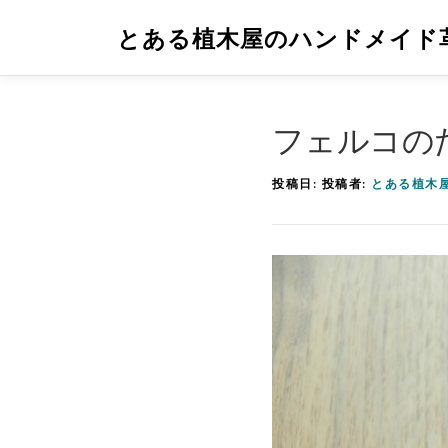
コ
とある植木屋のハンドメイド
ン
テ
ン
フェルコのた
ツ
へ
投稿日:
投稿者:
とある植木
ス
キ
ッ
プ