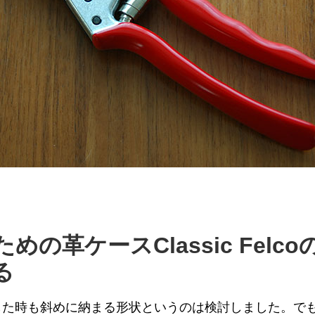
めの革ケースClassic Felc
る
coを設計した時も斜めに納まる形状というのは検討しました。