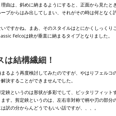
。理由は、斜めに納まるようにすると、正面から見たと
ループからはみ出してしまい、それがその時は何となく
ないですかね。まあ、そのスタイルはとにかくしっくり
assic Felcoは鋏が垂直に納まるタイプとなりました。
スは結構繊細！
納まるよう再度検討してみたのですが、やはりフェルコ
を解決することができませんでした。
剪定鋏というのは形状が多彩でして、ピッタリフィット
ります。剪定鋏というのは、左右非対称で柄や刃の部分
には訳の分からんどうでもいい話ですが、、、。