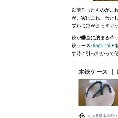
以前作ったものがこ
が、実はこれ、わた
プルに鋏がまっすぐ
鋏が垂直に納まる革
鋏ケース
Diagonal R
す時に引っ掛かって