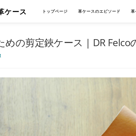
革ケース
トップページ
革ケースのエピソード
革
めの剪定鋏ケース | DR Felc
屋