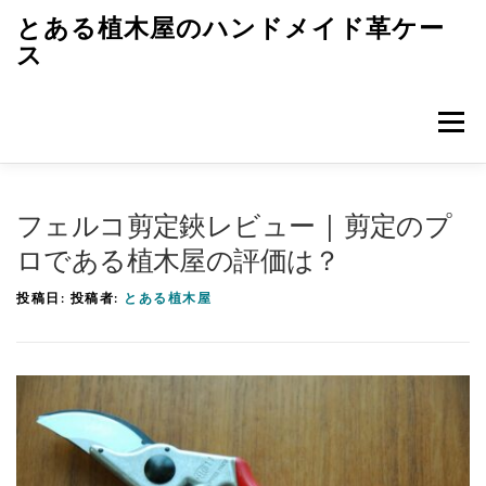
コ
とある植木屋のハンドメイド革ケー
ン
ス
テ
ン
メニュ
ツ
へ
ス
トップページ
革ケースのエピソード
キ
フェルコ剪定鋏レビュー | 剪定のプ
ッ
ロである植木屋の評価は？
プ
革ケースのつくり方
レザークラフト初歩
雑記
投稿日:
投稿者:
とある植木屋