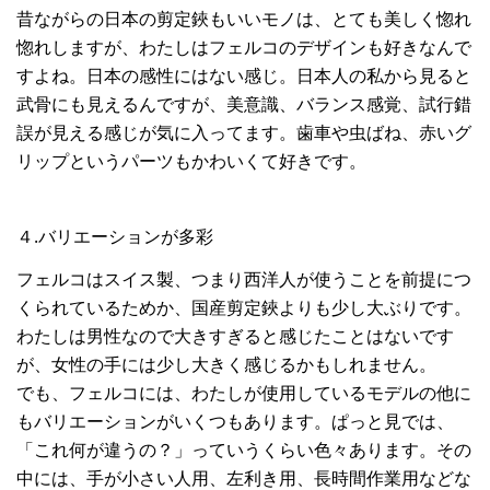
昔ながらの日本の剪定鋏もいいモノは、とても美しく惚れ
惚れしますが、わたしはフェルコのデザインも好きなんで
すよね。日本の感性にはない感じ。日本人の私から見ると
武骨にも見えるんですが、美意識、バランス感覚、試行錯
誤が見える感じが気に入ってます。歯車や虫ばね、赤いグ
リップというパーツもかわいくて好きです。
４.バリエーションが多彩
フェルコはスイス製、つまり西洋人が使うことを前提につ
くられているためか、国産剪定鋏よりも少し大ぶりです。
わたしは男性なので大きすぎると感じたことはないです
が、女性の手には少し大きく感じるかもしれません。
でも、フェルコには、わたしが使用しているモデルの他に
もバリエーションがいくつもあります。ぱっと見では、
「これ何が違うの？」っていうくらい色々あります。その
中には、手が小さい人用、左利き用、長時間作業用などな