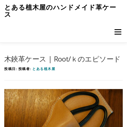
コ
とある植木屋のハンドメイド革ケー
ン
ス
テ
ン
メニュ
ツ
へ
ス
トップページ
革ケースのエピソード
キ
木鋏革ケース | Root/ｋのエピソード
ッ
投稿日:
投稿者:
とある植木屋
プ
革ケースのつくり方
レザークラフト初歩
雑記