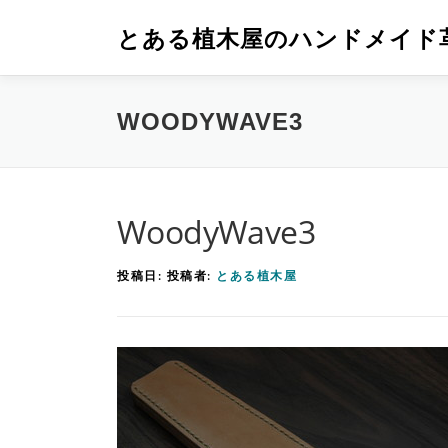
コ
とある植木屋のハンドメイド
ン
テ
ン
WOODYWAVE3
ツ
へ
ス
WoodyWave3
キ
ッ
投稿日:
投稿者:
とある植木屋
プ