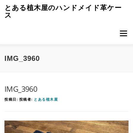
コ
とある植木屋のハンドメイド革ケー
ン
ス
テ
ン
メニュ
ツ
へ
ス
トップページ
革ケースのエピソード
キ
IMG_3960
ッ
プ
革ケースのつくり方
レザークラフト初歩
雑記
IMG_3960
投稿日:
投稿者:
とある植木屋