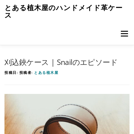
コ
とある植木屋のハンドメイド革ケー
ン
ス
テ
ン
メニュ
ツ
へ
ス
トップページ
革ケースのエピソード
キ
刈込鋏ケース | Snailのエピソード
ッ
投稿日:
投稿者:
とある植木屋
プ
革ケースのつくり方
レザークラフト初歩
雑記