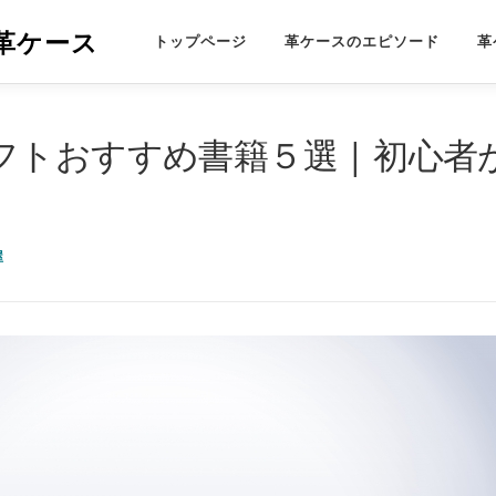
革ケース
トップページ
革ケースのエピソード
革
フトおすすめ書籍５選 | 初心者
屋