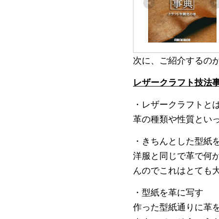
次に、ご紹介するの
レザークラフト技法
・レザークラフトと
革の種類や性質とい
・きちんとした型紙
洋服と同じで革で何
んのでこれはとても
・型紙を革に写す
作った型紙通りに革