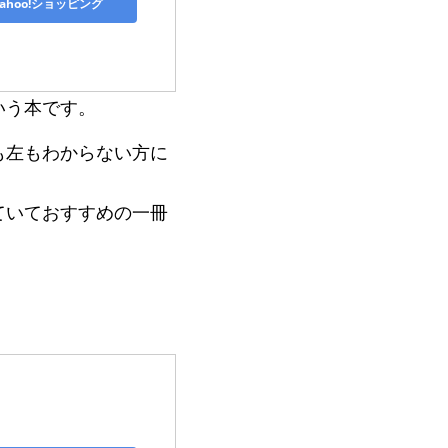
Yahoo!ショッピング
いう本です。
も左もわからない方に
ていておすすめの一冊