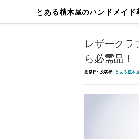
コ
とある植木屋のハンドメイド
ン
テ
ン
レザークラ
ツ
へ
ら必需品！
ス
キ
投稿日:
投稿者:
とある植木
ッ
プ