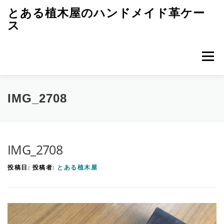
コ
とある植木屋のハンドメイド革ケー
ン
ス
テ
ン
メニュ
ツ
へ
ス
トップページ
革ケースのエピソード
キ
IMG_2708
ッ
プ
革ケースのつくり方
レザークラフト初歩
雑記
IMG_2708
投稿日:
投稿者:
とある植木屋