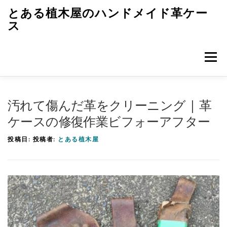
コ
とある植木屋のハンドメイド革ケー
ン
ス
テ
ン
メニュ
ツ
へ
ス
トップページ
革ケースのエピソード
キ
汚れて傷んだ革をクリーニング | 革
ッ
ケースの修復作業ビフォーアフター
プ
革ケースのつくり方
レザークラフト初歩
雑記
投稿日:
投稿者:
とある植木屋