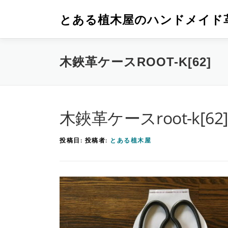
コ
とある植木屋のハンドメイド
ン
テ
ン
木鋏革ケースROOT-K[62]
ツ
へ
ス
木鋏革ケースroot-k[62
キ
ッ
投稿日:
投稿者:
とある植木屋
プ