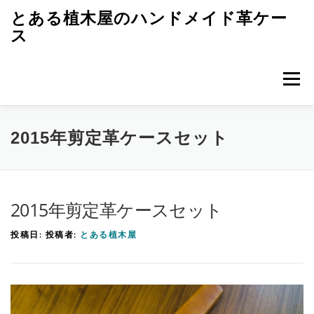
コ
とある植木屋のハンドメイド革ケー
ン
ス
テ
ン
メニュ
ツ
へ
ス
トップページ
革ケースのエピソード
キ
2015年剪定革ケースセット
ッ
プ
革ケースのつくり方
レザークラフト初歩
雑記
2015年剪定革ケースセット
投稿日:
投稿者:
とある植木屋