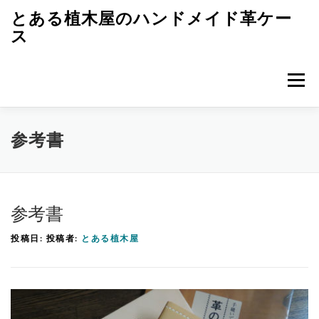
コ
とある植木屋のハンドメイド革ケー
ン
ス
テ
ン
メニュ
ツ
へ
ス
トップページ
革ケースのエピソード
キ
参考書
ッ
プ
革ケースのつくり方
レザークラフト初歩
雑記
参考書
投稿日:
投稿者:
とある植木屋